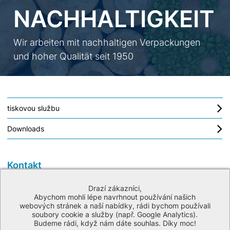
NACHHALTIGKEIT
Wir arbeiten mit nachhaltigen Verpackungen
und hoher Qualität seit 1950
tiskovou službu
Downloads
Kontakt
Carl Moser GmbH
Drazí zákazníci,
Eisentalstraße 7
Abychom mohli lépe navrhnout používání našich
71332 Waiblingen
webových stránek a naší nabídky, rádi bychom používali
soubory cookie a služby (např. Google Analytics).
Budeme rádi, když nám dáte souhlas. Díky moc!
T
+49 7151/95817 - 0