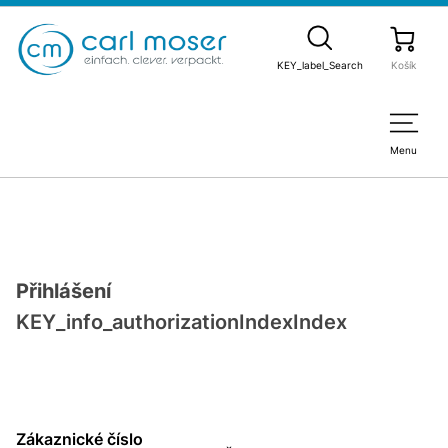
KEY_label_Search
Košík
Menu
Přihlášení
KEY_info_authorizationIndexIndex
Zákaznické číslo