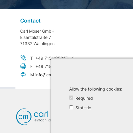
Contact
Carl Moser GmbH
Eisentalstraße 7
71332 Waiblingen
T
+49 7151/95817 - 0
F
+49 7151/95817 - 99
M
info@carlmoser.de
Allow the following cookies
Required
Statistic