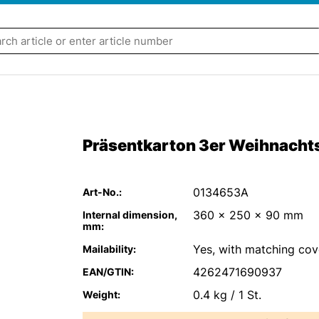
Präsentkarton 3er Weihnacht
0134653A
Art-No.
360 x 250 x 90 mm
Internal dimension,
mm
Yes, with matching co
Mailability
4262471690937
EAN/GTIN
0.4 kg / 1 St.
Weight