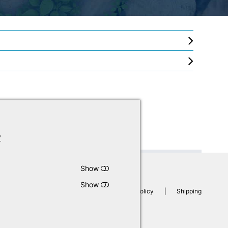
y
Show
Show
Legal Notice
|
GTB
|
Privacy Policy
|
Shipping