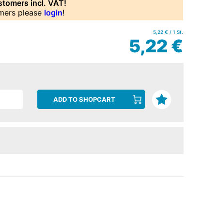
ustomers incl. VAT!
mers please
login
!
5,22 € / 1 St.
5,22 €
ADD TO SHOPCART