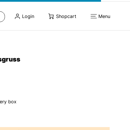
Login
Shopcart
Menu
sgruss
very box