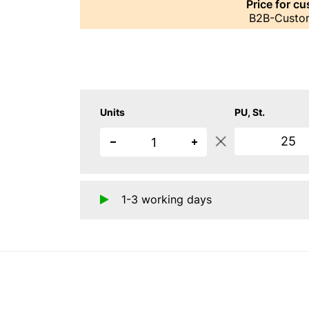
Price for c
B2B-Custo
Units
PU
St.
25
1-3 working days