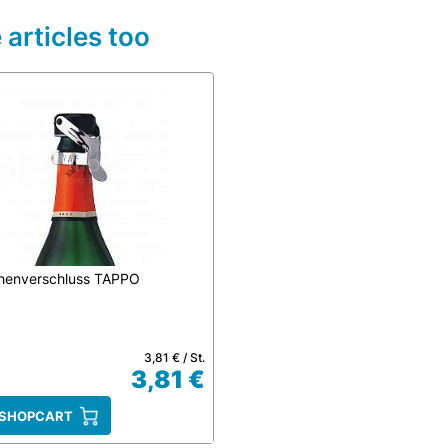
articles too
chenverschluss TAPPO
3,81 € / St.
3,81 €
 SHOPCART