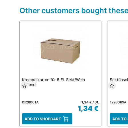
Other customers bought these 
Krempelkarton für 6 Fl. Sekt/Wein
Sektflas
liegend
0128001A
1,34 € / St.
1220089A
1,34 €
ADD TO SHOPCART
ADD TO