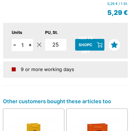
5,29 € / 1 St.
5,29 €
Units
PU
St.
ADD TO
25
SHOPC
ART
9 or more working days
Other customers bought these articles too