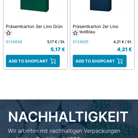
Präsentkarton 3er Lino Grün
Präsentkarton 2er Lino
Dunkelblau
0134636
5,17 € / St.
0134625
4,21 € / St.
5,17 €
4,21 €
ADD TO SHOPCART
ADD TO SHOPCART
NACHHALTIGKEIT
Wir arbeiten mit nachhaltigen Verpackungen