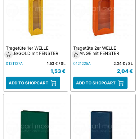
Tragetüte 1er WELLE
Tragetüte 2er WELLE
GELB/GOLD mit FENSTER
ORANGE mit FENSTER
0121127A
1,53 € / St.
0121225A
2,04 € / St.
1,53 €
2,04 €
ADD TO SHOPCART
ADD TO SHOPCART