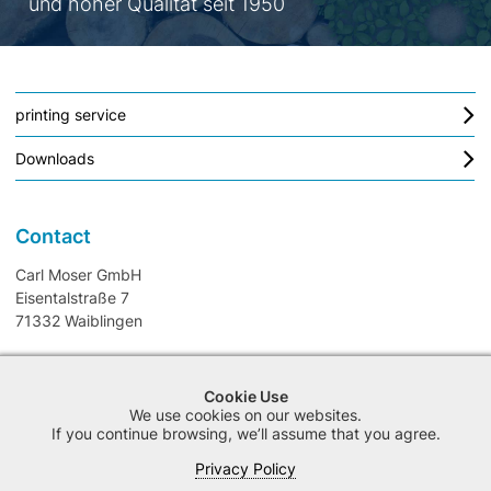
und hoher Qualität seit 1950
printing service
Downloads
Contact
Carl Moser GmbH
Eisentalstraße 7
71332 Waiblingen
T
+49 7151/95817 - 0
Cookie Use
F
+49 7151/95817 - 99
We use cookies on our websites.
If you continue browsing, we’ll assume that you agree.
M
info@carlmoser.de
Privacy Policy