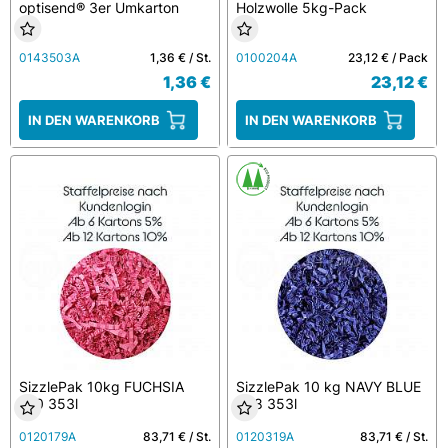
optisend® 3er Umkarton
Holzwolle 5kg-Pack
0143503A
1,36 € / St.
0100204A
23,12 € / Pack
1,36 €
23,12 €
IN DEN WARENKORB
IN DEN WARENKORB
SizzlePak 10kg FUCHSIA
SizzlePak 10 kg NAVY BLUE
610 353l
958 353l
0120179A
83,71 € / St.
0120319A
83,71 € / St.