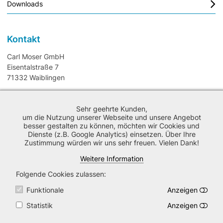
Downloads
Kontakt
Carl Moser GmbH
Eisentalstraße 7
71332 Waiblingen
T
+49 7151/95817 - 0
Sehr geehrte Kunden,
F
+49 7151/95817 - 99
um die Nutzung unserer Webseite und unsere Angebot
besser gestalten zu können, möchten wir Cookies und
M
info@carlmoser.de
Dienste (z.B. Google Analytics) einsetzen. Über Ihre
Zustimmung würden wir uns sehr freuen. Vielen Dank!
Weitere Information
Folgende Cookies zulassen
Impressum
|
AGB
|
Datenschutz
|
Versand
Funktionale
Anzeigen
Statistik
Anzeigen