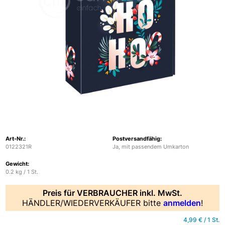
Art-Nr.
Postversandfähig
0122321R
Ja, mit passendem Umkarton
Gewicht
0.2 kg / 1 St.
Preis für VERBRAUCHER inkl. MwSt.
HÄNDLER/WIEDERVERKÄUFER bitte
anmelden
!
4,99 € / 1 St.