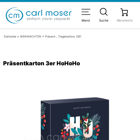
Menü
Suche
Warenkorb
Startseite
>
WEIHNACHTEN
>
Präsent-, Tragekartons (59)
Präsentkarton 3er HoHoHo